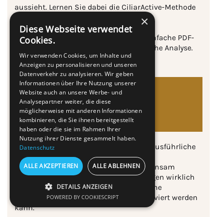
aussieht. Lernen Sie dabei die CiliarActive-Methode
kennen.
×
Diese Webseite verwendet
Nach dem Erstgespräch erhalten Sie einfache PDF-
Cookies.
Tests zur Vorbereitung auf die persönliche Analyse.
Wir verwenden Cookies, um Inhalte und
Anzeigen zu personalisieren und unseren
Datenverkehr zu analysieren. Wir geben
Informationen über Ihre Nutzung unserer
2.
Website auch an unsere Werbe- und
Persönliche Analyse
Analysepartner weiter, die diese
möglicherweise mit anderen Informationen
mit Selbsttest (90 Min.)
kombinieren, die Sie ihnen bereitgestellt
haben oder die sie im Rahmen Ihrer
Nutzung ihrer Dienste gesammelt haben.
Im Analyse-Termin erfolgt remote eine a
usführliche
Datenschutz
Anamnese Ihrer Augengesundheit und
ALLE AKZEPTIEREN
ALLE ABLEHNEN
Lebensgewohnheiten. Dabei wird gemeinsam
ausgewertet und ermittelt, was Ihre Augen wirklich
brauchen. Sie erfahren, wie die natürliche
DETAILS ANZEIGEN
Augenregulierung bei Ihnen gezielt aktiviert werden
POWERED BY COOKIESCRIPT
PERFORMANCE
kann.