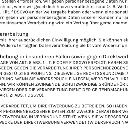
tellen erforderlich. Wir geben personenbezogene Daten nur d
ch ist, wenn wir gesetzlich hierzu verpflichtet sind (z. B. W
bs. 1 lit. f DSGVO an der Weitergabe haben oder wenn eine son
tern geben wir personenbezogene Daten unserer Kunden nur au
r gemeinsamen Verarbeitung wird ein Vertrag über gemeinsame
verarbeitung
t Ihrer ausdrücklichen Einwilligung möglich. Sie können eine 
Widerruf erfolgten Datenverarbeitung bleibt vom Widerruf un
hebung in besonderen Fällen sowie gegen Direktwerb
 VON ART. 6 ABS. 1 LIT. E ODER F DSGVO ERFOLGT, HABEN SI
RGEBEN, GEGEN DIE VERARBEITUNG IHRER PERSONENBEZOGENE
N GESTÜTZTES PROFILING. DIE JEWEILIGE RECHTSGRUNDLAGE,
ÄRUNG. WENN SIE WIDERSPRUCH EINLEGEN, WERDEN WIR IH
ENN, WIR KÖNNEN ZWINGENDE SCHUTZWÜRDIGE GRÜNDE FÜR D
RWIEGEN ODER DIE VERARBEITUNG DIENT DER GELTENDMACHU
. 21 ABS. 1 DSGVO).
ERARBEITET, UM DIREKTWERBUNG ZU BETREIBEN, SO HABEN 
ER PERSONENBEZOGENER DATEN ZUM ZWECKE DERARTIGER WER
DIREKTWERBUNG IN VERBINDUNG STEHT. WENN SIE WIDERSPR
ECKE DER DIREKTWERBUNG VERWENDET (WIDERSPRUCH NACH A