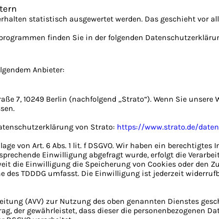
etern
erhalten statistisch ausgewertet werden. Das geschieht vor
seprogrammen finden Sie in der folgenden Datenschutzerkläru
olgendem Anbieter:
traße 7, 10249 Berlin (nachfolgend „Strato“). Wenn Sie unsere 
ssen.
atenschutzerklärung von Strato:
https://www.strato.de/date
ge von Art. 6 Abs. 1 lit. f DSGVO. Wir haben ein berechtigtes 
sprechende Einwilligung abgefragt wurde, erfolgt die Verarbei
oweit die Einwilligung die Speicherung von Cookies oder den Z
ne des TDDDG umfasst. Die Einwilligung ist jederzeit widerrufb
beitung (AVV) zur Nutzung des oben genannten Dienstes gesch
rag, der gewährleistet, dass dieser die personenbezogenen D