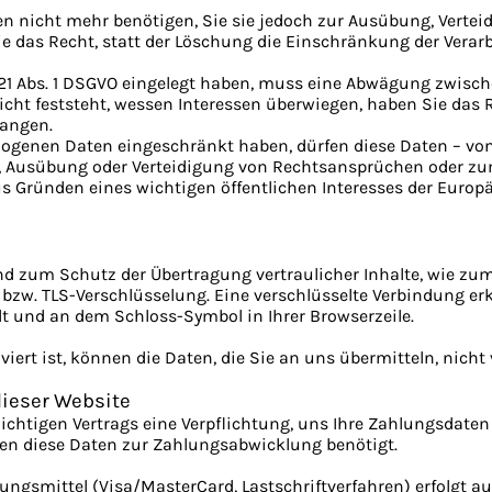
n nicht mehr benötigen, Sie sie jedoch zur Ausübung, Verte
 das Recht, statt der Löschung die Einschränkung der Verar
21 Abs. 1 DSGVO eingelegt haben, muss eine Abwägung zwisch
t feststeht, wessen Interessen überwiegen, haben Sie das R
langen.
zogenen Daten eingeschränkt haben, dürfen diese Daten – vo
g, Ausübung oder Verteidigung von Rechtsansprüchen oder zu
us Gründen eines wichtigen öffentlichen Interesses der Europ
d zum Schutz der Übertragung vertraulicher Inhalte, wie zum 
 bzw. TLS-Verschlüsselung. Eine verschlüsselte Verbindung er
lt und an dem Schloss-Symbol in Ihrer Browserzeile.
iert ist, können die Daten, die Sie an uns übermitteln, nicht
dieser Website
ichtigen Vertrags eine Verpflichtung, uns Ihre Zahlungsdaten
en diese Daten zur Zahlungsabwicklung benötigt.
ngsmittel (Visa/MasterCard, Lastschriftverfahren) erfolgt aus