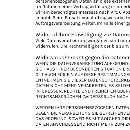
personenbezogenen Daten an diese externen S
im Rahmen einer Vertragserfüllung erforderli
wir ein berechtigtes Interesse nach Art. 6 A
erlaubt. Beim Einsatz von Auftragsverarbei
Auftragsverarbeitung weiter. Im Falle eine
Widerruf Ihrer Einwilligung zur Daten
Viele Datenverarbeitungsvorgänge sind nur mi
widerrufen. Die Rechtmäßigkeit der bis zum 
Widerspruchsrecht gegen die Datener
WENN DIE DATENVERARBEITUNG AUF GRUNDLAGE
SICH AUS IHRER BESONDEREN SITUATION E
GILT AUCH FÜR EIN AUF DIESE BESTIMMUNGE
ENTNEHMEN SIE DIESER DATENSCHUTZERKL
DATEN NICHT MEHR VERARBEITEN, ES SEI D
INTERESSEN, RECHTE UND FREIHEITEN ÜBE
RECHTSANSPRÜCHEN (WIDERSPRUCH NACH ART
WERDEN IHRE PERSONENBEZOGENEN DATEN V
GEGEN DIE VERARBEITUNG SIE BETREFFEND
DAS PROFILING, SOWEIT ES MIT SOLCHER 
DATEN ANSCHLIESSEND NICHT MEHR ZUM ZW