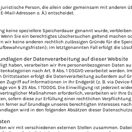
er juristische Person, die allein oder gemeinsam mit anderen 
-Mail-Adressen o. Ä.) entscheidet.
g keine speziellere Speicherdauer genannt wurde, verbleiben
t. Wenn Sie ein berechtigtes Löschersuchen geltend machen o
ern wir keine anderen rechtlich zulässigen Gründe für die Sp
Aufbewahrungsfristen); im letztgenannten Fall erfolgt die Lösc
undlagen der Datenverarbeitung auf dieser Website
ligt haben, verarbeiten wir Ihre personenbezogenen Daten auf G
Datenkategorien nach Art. 9 Abs. 1 DSGVO verarbeitet werden. I
Drittstaaten erfolgt die Datenverarbeitung außerdem auf Grund
n Zugriff auf Informationen in Ihr Endgerät (z. B. via Device-F
ge von § 25 Abs. 1 TDDDG. Die Einwilligung ist jederzeit wider
rtraglicher Maßnahmen erforderlich, verarbeiten wir Ihre Date
n, sofern diese zur Erfüllung einer rechtlichen Verpflichtung 
n ferner auf Grundlage unseres berechtigten Interesses nach Art
rundlagen wird in den folgenden Absätzen dieser Datenschutze
aten
ten wir mit verschiedenen externen Stellen zusammen. Dabei 